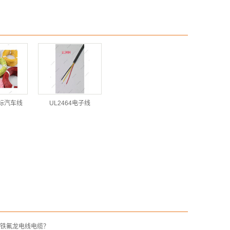
 德标汽车线
UL2464电子线
铁氟龙电线电缆？