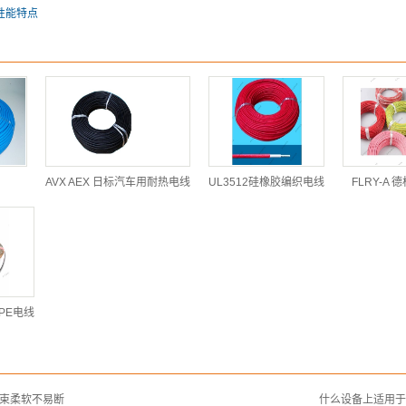
性能特点
AVX AEX 日标汽车用耐热电线
UL3512硅橡胶编织电线
FLRY-A
联PE电线
线束柔软不易断
什么设备上适用于