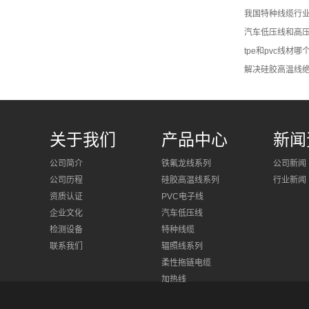
我国特种线缆行业
汽车低压线和高压
tpe和pvc线材哪
解决硅胶高温线
关于我们
产品中心
新闻
公司简介
铁氟龙线系列
公司新闻
公司历程
硅胶高温线系列
行业新闻
资质认证
PVC电子线
企业文化
汽车低压线
检测设备
特种线缆
联系我们
辐照线系列
柔性拖链电缆
加热线