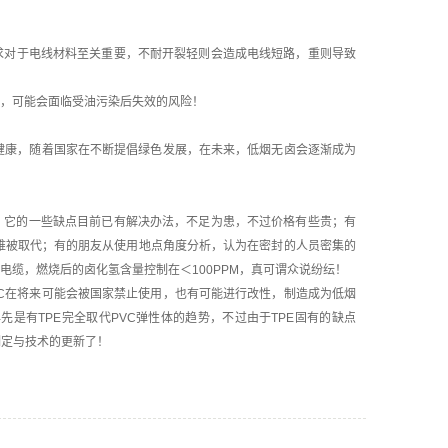
求对于电线材料至关重要，不耐开裂轻则会造成电线短路，重则导致
，可能会面临受油污染后失效的风险！
健康，随着国家在不断提倡绿色发展，在未来，低烟无卤会逐渐成为
多，它的一些缺点目前已有解决办法，不足为患，不过价格有些贵；有
很难被取代；有的朋友从使用地点角度分析，认为在密封的人员密集的
电缆，燃烧后的卤化氢含量控制在＜100PPM，真可谓众说纷纭！
C在将来可能会被国家禁止使用，也有可能进行改性，制造成为低烟
是有TPE完全取代PVC弹性体的趋势，不过由于TPE固有的缺点
制定与技术的更新了！