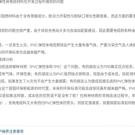
VC弹性体电缆材料在开发过程中遇到的问题
PE阻燃材料由于含有苯醚成分，耐应力开裂性与耐缺口增长性都很差，而这方面的要
遇到的问题也很严重，由于目前充电站大多与加油站配套建设，因此需要电缆耐各种油
题，一旦发生火灾，PVC弹性体电缆燃烧会产生大量有毒气体，严重污染空气及人体
来的环保标准也会越来越严格。
选择分析
到底选择哪种材质（PVC弹性体和TPE）这个问题，有的朋友认为TPE确实优点较
线缆有气味，环保性差；有的朋友认为PVC虽然缺点很明显，但是由于成本低，目前
线缆，如果发生了火灾也不会产生大量烟雾；有的朋友认为做成低烟无卤的PVC弹性体
在这个提倡环保新能源的时代里，未来的环保标准可能会逐渐完善并越来越严格。PV
但是如果这样做，成本低的优势是不是没有了呢？在两种材质的竞相追逐过程中，早先
油），充电电缆料又大有回归PVC弹性体的势头，到底花落谁家，就看国家标准如何
护保养注意事项