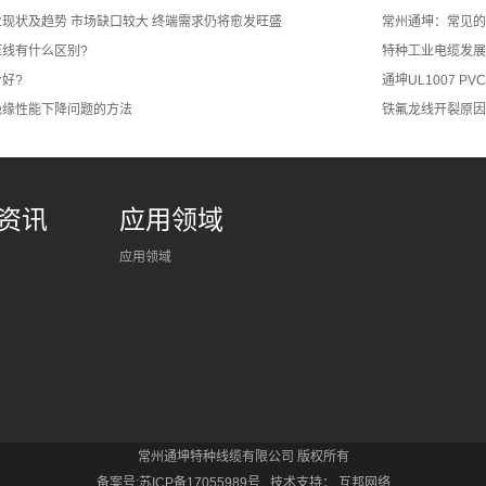
现状及趋势 市场缺口较大 终端需求仍将愈发旺盛
常州通坤：常见的
线有什么区别?
特种工业电缆发展
个好?
通坤UL1007 P
绝缘性能下降问题的方法
铁氟龙线开裂原因
资讯
应用领域
应用领域
常州通坤特种线缆有限公司 版权所有
备案号:苏ICP备17055989号
技术支持：
互邦网络