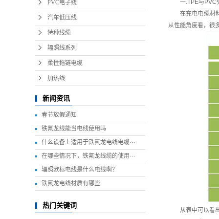
一.TPE与PV
PVC电子线
在充电电缆材
汽车低压线
从性能角度看，很
特种线缆
辐照线系列
柔性拖链电缆
加热线
新闻资讯
春节放假通知
铁氟龙线能当电线使用吗
什么设备上适用于铁氟龙电线电缆···
在哪些情况下，铁氟龙线缆的使用···
辐照欧标电线是什么电线啊？
铁氟龙电线材质有哪些
热门关键词
从表中可以看