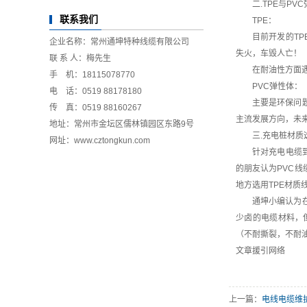
二.TPE与P
联系我们
TPE：
目前开发的T
企业名称：常州通坤特种线缆有限公司
失火，车毁人亡！
联 系 人：梅先生
在耐油性方面
手 机：18115078770
PVC弹性体：
电 话：0519 88178180
主要是环保问
传 真：0519 88160267
主流发展方向，未
地址：常州市金坛区儒林镇园区东路9号
三.充电桩材质
网址：
www.cztongkun.com
针对充电电缆
的朋友认为PVC
地方选用TPE材质
通坤小编认为
少卤的电缆材料，
（不耐撕裂，不耐
文章援引网络
上一篇：
电线电缆维