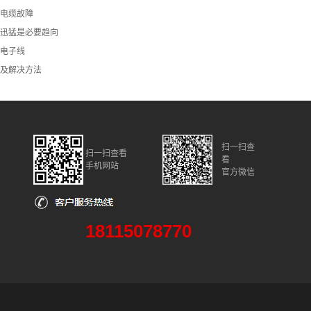
电缆故障
迅猛是必要趋向
VC电子线
及解决方法
扫一扫查
扫一扫查看
看
手机网站
官方微信
18115078770