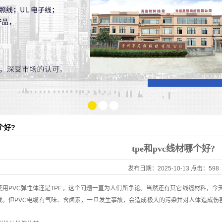
1
2
3
个好?
tpe和pvc线材哪个好?
发布日期：
2025-10-13
点击：
598
使用PVC弹性体还是TPE，这个问题一直为人们所争论。当然还有其它线缆材料，今
爱。但PVC电缆有气味、含卤素，一旦发生事故，会造成极大的污染并对人体造成伤