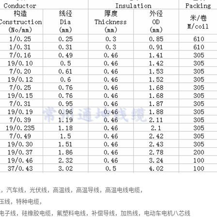
线
，汽车线，光伏线，高温线，高温导线，高温电线电缆，
压线，特种电缆，
电子线，硅橡胶电缆，氟塑料电线，补偿导线，加热线，电动车电机八芯线