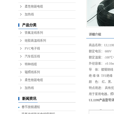
柔性拖链电缆
加热线
产品分类
铁氟龙线系列
详细介绍
硅胶高温线系列
商品名称：UL11
PVC电子线
额定电压： 60
汽车低压线
额定温度：-100℃～
外径容差： ±0.10
特种线缆
导 体：镀锡铜线
辐照线系列
绝 缘 体 TFE绝缘
柔性拖链电缆
颜 色： 红、黑
加热线
特点用途： 具有
用于家用电器，照
新闻资讯
UL1199产品型号
春节放假通知