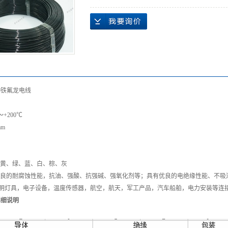
99铁氟龙电线
0V
+200℃
mm
、黄、绿、蓝、白、棕、灰
优良的耐腐蚀性能，抗油、强酸、抗强碱、强氧化剂等；具有优良的电绝缘性能、不吸
明灯具，电子设备，温度传感器，航空，航天，军工产品，汽车船舶，电力安装等连
详细说明