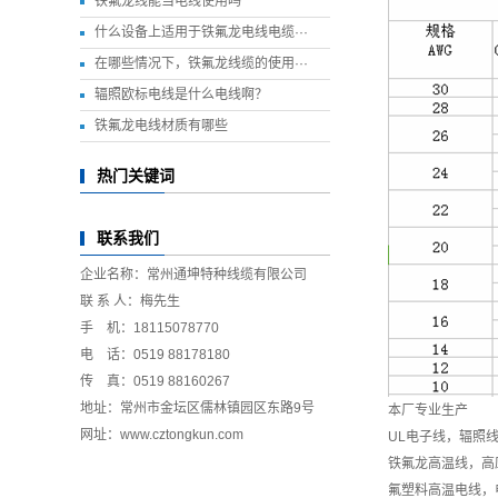
铁氟龙线能当电线使用吗
什么设备上适用于铁氟龙电线电缆···
在哪些情况下，铁氟龙线缆的使用···
辐照欧标电线是什么电线啊？
铁氟龙电线材质有哪些
热门关键词
联系我们
企业名称：常州通坤特种线缆有限公司
联 系 人：梅先生
手 机：18115078770
电 话：0519 88178180
传 真：0519 88160267
地址：常州市金坛区儒林镇园区东路9号
本厂专业生产
网址：
www.cztongkun.com
UL电子线，
辐照
铁氟龙高温线，高
氟塑料高温电线，