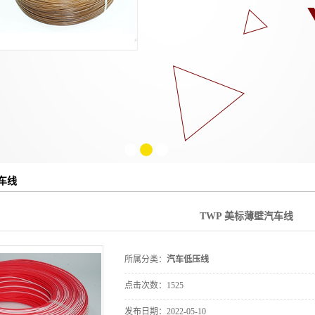
1
2
3
车线
TWP 美标薄壁汽车线
所属分类：
汽车低压线
点击次数：
1525
发布日期：
2022-05-10