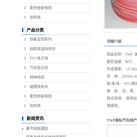
柔性拖链电缆
加热线
产品分类
铁氟龙线系列
详细介绍
硅胶高温线系列
商品名称：TWP 
PVC电子线
额定温度：80℃
汽车低压线
外径容差： ±0.10
导 体：24AWG-
特种线缆
绝 缘 体： PVC绝
辐照线系列
颜 色： 红、黑
柔性拖链电缆
特点用途： 使用
加热线
境使用。
新闻资讯
TWP美标汽车线
春节放假通知