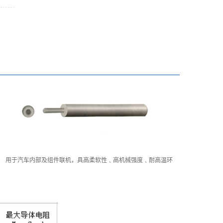
。 用于汽车内部及组件联机，具高柔软性﹑高机械强度﹑耐高温环