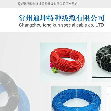
欢迎访问常州通坤特种线缆有限公司官方网站！