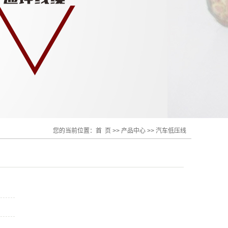
您的当前位置：
首 页
>>
产品中心
>>
汽车低压线