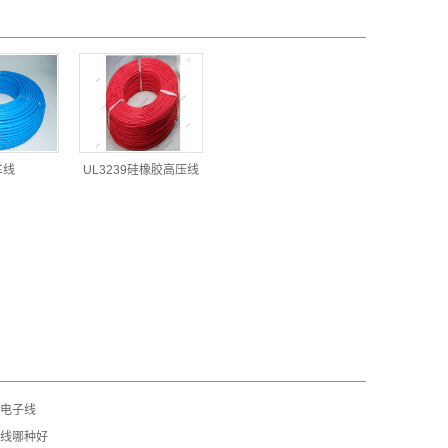
车线
UL3239硅橡胶高压线
VC电子线
线哪种好