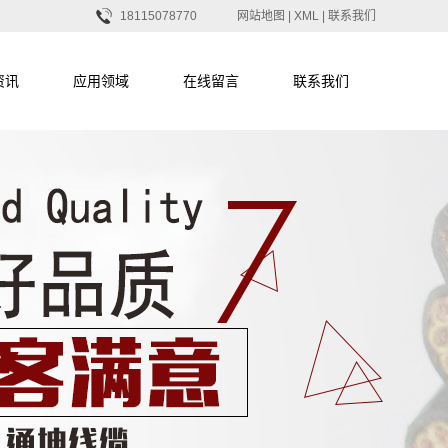
18115078770
网站地图
|
XML
|
联系我们
资讯
应用领域
在线留言
联系我们
新闻
应用领域
联系我们
新闻
在线留言