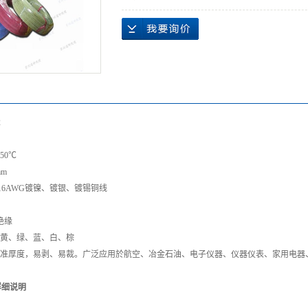
2
00V
50℃
mm
~16AWG镀镍、镀银、镀锡铜线
绝缘
、黄、绿、蓝、白、棕
标准厚度，易剥、易裁。广泛应用於航空、冶金石油、电子仪器、仪器仪表、家用电器
详细说明