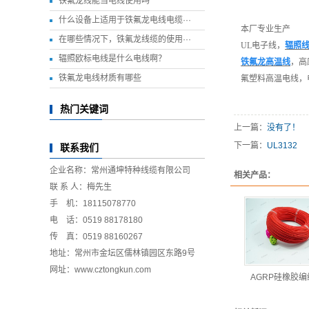
铁氟龙线能当电线使用吗
什么设备上适用于铁氟龙电线电缆···
本厂专业生产
在哪些情况下，铁氟龙线缆的使用···
UL电子线，
辐照
辐照欧标电线是什么电线啊？
铁氟龙高温线
，高
铁氟龙电线材质有哪些
氟塑料高温电线，
热门关键词
上一篇：
没有了！
下一篇：
UL3132
联系我们
企业名称：常州通坤特种线缆有限公司
相关产品：
联 系 人：梅先生
手 机：18115078770
电 话：0519 88178180
传 真：0519 88160267
地址：常州市金坛区儒林镇园区东路9号
网址：
www.cztongkun.com
AGRP硅橡胶编