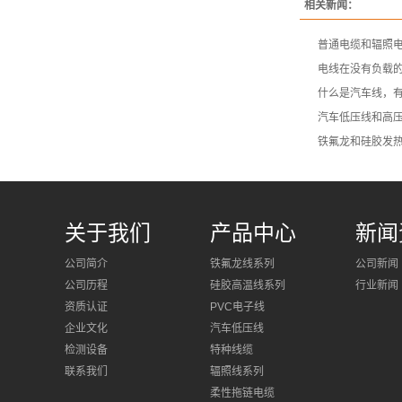
相关新闻：
普通电缆和辐照
电线在没有负载
什么是汽车线，
汽车低压线和高压
铁氟龙和硅胶发
关于我们
产品中心
新闻
公司简介
铁氟龙线系列
公司新闻
公司历程
硅胶高温线系列
行业新闻
资质认证
PVC电子线
企业文化
汽车低压线
检测设备
特种线缆
联系我们
辐照线系列
柔性拖链电缆