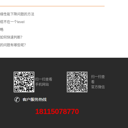
缘性能下降问题的方法
不在一个level
略
如何快速判断？
的问题有哪些呢？
扫一扫查
扫一扫查看
看
手机网站
官方微信
18115078770