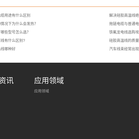
电缆用途有什么区别
解决硅胶高温线绝
的情况下为什么会发热？
拖链电缆与普通电缆
有哪些型号怎么选？
铁氟龙电线选购攻
线有什么区别?
硅胶高温线的质量
热线哪种好
汽车线束经常出现
资讯
应用领域
应用领域