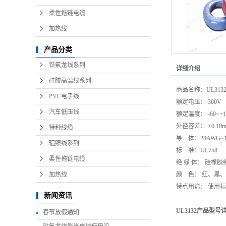
柔性拖链电缆
加热线
产品分类
铁氟龙线系列
详细介绍
硅胶高温线系列
商品名称：UL313
PVC电子线
额定电压： 3
汽车低压线
额定温度： -60~+1
外径容差： ±0.10
特种线缆
导 体：28AWG
辐照线系列
标 准：UL758
柔性拖链电缆
绝 缘 体： 硅橡胶
加热线
颜 色： 红、黑
特点用途： 使用
新闻资讯
UL3132产品型号
春节放假通知