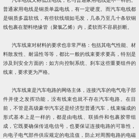
汽车电线又称低压电线，它与普通家用电线是不一样的。
普通家用电线是铜质单蕊电线，有一定硬度。而汽车电线都
是铜质多蕊软线，有些软线细如毛发，几条乃至几十条软铜
线包裹在塑料绝缘管（聚氯乙烯）内，柔软而不容易折断。
汽车线束对材料的要求也非常严格：包括其电气性能、材
料散发性、耐温性等等，都比一般的线束要求要高，特别是
涉及到安全方面的：如方向控制系统、刹车这些重要组件的
线束，要求更为严格。
汽车线束是汽车电路的网络主体，连接汽车的电气电子部
件并使之发挥功能，没有线束也就不存在汽车电路。在目
前，不管是高级豪华汽车还是经济型普通汽车，线束编成的
形式基本上是一样的，都是由电线、联插件和包裹胶带组
成，它既要确保传送电信号，也要保证连接电路的可靠性，
向电子电气部件供应规定的电流值，防止对周围电路的电磁